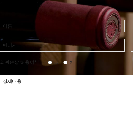
이름
빈티지
외관손상 허용여부
O
X
상세내용