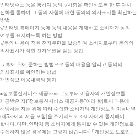
인터넷주소 등을 통하여 동의 √사항을 확인하도록 한 후 다시
전화를 통하여 그 동의 사항에 대한 동의의 의사표시를 확인하는
방법
√인터넷 홈페이지 등에 동의 내용을 게재하고 소비자가 동의
여부를 표시하도록 하는 방법
√동의 내용이 적힌 전자우편을 발송하여 소비자로부터 동의의
의사표시가 적힌 전자우편을 받는 방법
그 밖에 위에 준하는 방법으로 동의 내용을 알리고 동의의
의사표시를 확인하는 방법
개인정보 이용내역의 통지
■정보통신서비스 제공자와 그로부터 이용자의 개인정보를
제공받은 자(“정보통신서비스 제공자등”이라 함)로서 다음에
해당하는 자는 위에 따라 수집한 소비자의 개인정보의 이용내역
(제3자에의 제공 포함)을 주기적으로 소비자에게 통지해야
합니다. 다만, 연락처 등 소비자에게 통지할 수 있는 개인정보를
수집하지 않은 경우에는 그렇지 않습니다(「개인정보 보호법」