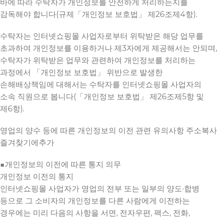
바에 따라 수탁자가 개인정보를 안전하게 처리하는지를
감독해야 합니다(규제「개인정보 보호법」 제26조제4항).
수탁자는 인터넷쇼핑몰 사업자로부터 위탁받은 해당 업무를
초과하여 개인정보를 이용하거나 제3자에게 제공해서는 안되며,
수탁자가 위탁받은 업무와 관련하여 개인정보를 처리하는
과정에서 「개인정보 보호법」 위반으로 발생한
손해배상책임에 대해서는 수탁자를 인터넷쇼핑몰 사업자의
소속 직원으로 봅니다(「개인정보 보호법」 제26조제5항 및
제6항).
영업의 양수 등에 따른 개인정보의 이전 관련 유의사항 주소복사
즐겨찾기에추가
■개인정보의 이전에 따른 통지 의무
개인정보 이전의 통지
인터넷쇼핑몰 사업자가 영업의 전부 또는 일부의 양도·합병
등으로 그 소비자의 개인정보를 다른 사람에게 이전하는
경우에는 미리 다음의 사항을 서면, 전자우편, 팩스, 전화,