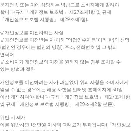
문자전송 또는 이에 상당하는 방법으로 소비자에게 알려야
합니다(규제「개인정보 보호법」 제27조제1항 및 규제
「개인정보 보호법 시행령」 제29조제1항).
√ 개인정보를 이전하려는 사실
√ 개인정보를 이전받는 자(이하 “영업양수자등”이라 함)의 성명
(법인인 경우에는 법인의 명칭), 주소, 전화번호 및 그 밖의
연락처
√ 소비자가 개인정보의 이전을 원하지 않는 경우 조치할 수
있는 방법과 절차
개인정보를 이전하려는 자가 과실없이 위의 사항을 소비자에게
알릴 수 없는 경우에는 해당 사항을 인터넷 홈페이지에 30일
이상 게재하여야 합니다(규제「개인정보 보호법」 제27조제1항
및 규제「개인정보 보호법 시행령」 제29조제2항 본문).
위반 시 제재
이를 위반하면 1천만원 이하의 과태료가 부과됩니다(「개인정보