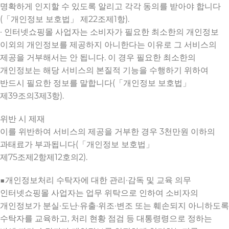
명확하게 인지할 수 있도록 알리고 각각 동의를 받아야 합니다
(「개인정보 보호법」 제22조제1항).
· 인터넷쇼핑몰 사업자는 소비자가 필요한 최소한의 개인정보
이외의 개인정보를 제공하지 아니한다는 이유로 그 서비스의
제공을 거부해서는 안 됩니다. 이 경우 필요한 최소한의
개인정보는 해당 서비스의 본질적 기능을 수행하기 위하여
반드시 필요한 정보를 말합니다(「개인정보 보호법」
제39조의3제3항).
위반 시 제재
이를 위반하여 서비스의 제공을 거부한 경우 3천만원 이하의
과태료가 부과됩니다(「개인정보 보호법」
제75조제2항제12호의2).
■개인정보처리 수탁자에 대한 관리·감독 및 교육 의무
인터넷쇼핑몰 사업자는 업무 위탁으로 인하여 소비자의
개인정보가 분실·도난·유출·위조·변조 또는 훼손되지 아니하도록
수탁자를 교육하고, 처리 현황 점검 등 대통령령으로 정하는