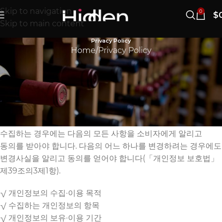
Skip to navigation
0
$
Skip to main content
Privacy Policy
Home
Privacy Policy
Privvacy Policy
■ 개인정보의 수집·이용 시 동의
사전 동의 원칙 및 예외
인터넷쇼핑몰 사업자가 소비자의 개인정보를 이용하려고
수집하는 경우에는 다음의 모든 사항을 소비자에게 알리고
동의를 받아야 합니다. 다음의 어느 하나를 변경하려는 경우에도
변경사실을 알리고 동의를 얻어야 합니다(「개인정보 보호법」
제39조의3제1항).
√ 개인정보의 수집·이용 목적
√ 수집하는 개인정보의 항목
√ 개인정보의 보유·이용 기간