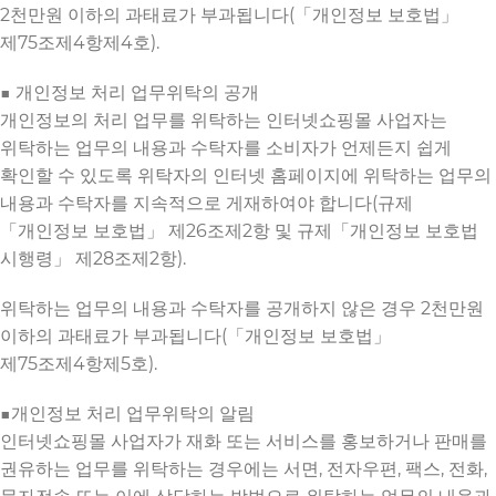
2천만원 이하의 과태료가 부과됩니다(「개인정보 보호법」
제75조제4항제4호).
■ 개인정보 처리 업무위탁의 공개
개인정보의 처리 업무를 위탁하는 인터넷쇼핑몰 사업자는
위탁하는 업무의 내용과 수탁자를 소비자가 언제든지 쉽게
확인할 수 있도록 위탁자의 인터넷 홈페이지에 위탁하는 업무의
내용과 수탁자를 지속적으로 게재하여야 합니다(규제
「개인정보 보호법」 제26조제2항 및 규제「개인정보 보호법
시행령」 제28조제2항).
위탁하는 업무의 내용과 수탁자를 공개하지 않은 경우 2천만원
이하의 과태료가 부과됩니다(「개인정보 보호법」
제75조제4항제5호).
■개인정보 처리 업무위탁의 알림
인터넷쇼핑몰 사업자가 재화 또는 서비스를 홍보하거나 판매를
권유하는 업무를 위탁하는 경우에는 서면, 전자우편, 팩스, 전화,