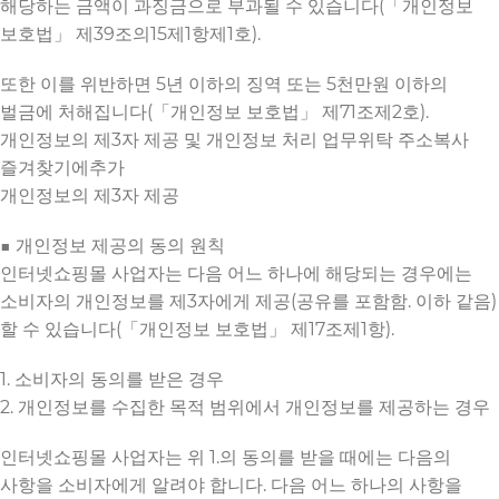
해당하는 금액이 과징금으로 부과될 수 있습니다(「개인정보
보호법」 제39조의15제1항제1호).
또한 이를 위반하면 5년 이하의 징역 또는 5천만원 이하의
벌금에 처해집니다(「개인정보 보호법」 제71조제2호).
개인정보의 제3자 제공 및 개인정보 처리 업무위탁 주소복사
즐겨찾기에추가
개인정보의 제3자 제공
■ 개인정보 제공의 동의 원칙
인터넷쇼핑몰 사업자는 다음 어느 하나에 해당되는 경우에는
소비자의 개인정보를 제3자에게 제공(공유를 포함함. 이하 같음)
할 수 있습니다(「개인정보 보호법」 제17조제1항).
1. 소비자의 동의를 받은 경우
2. 개인정보를 수집한 목적 범위에서 개인정보를 제공하는 경우
인터넷쇼핑몰 사업자는 위 1.의 동의를 받을 때에는 다음의
사항을 소비자에게 알려야 합니다. 다음 어느 하나의 사항을