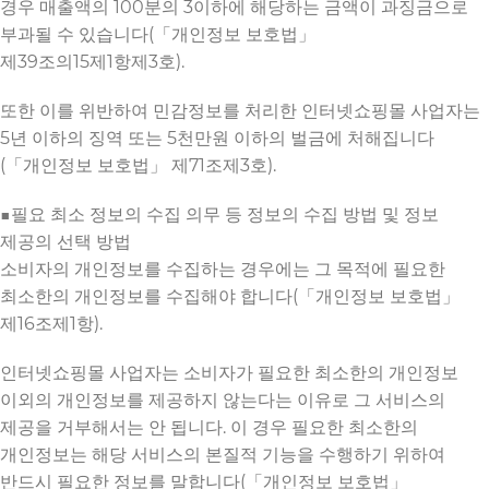
경우 매출액의 100분의 3이하에 해당하는 금액이 과징금으로
부과될 수 있습니다(「개인정보 보호법」
제39조의15제1항제3호).
또한 이를 위반하여 민감정보를 처리한 인터넷쇼핑몰 사업자는
5년 이하의 징역 또는 5천만원 이하의 벌금에 처해집니다
(「개인정보 보호법」 제71조제3호).
■필요 최소 정보의 수집 의무 등 정보의 수집 방법 및 정보
제공의 선택 방법
소비자의 개인정보를 수집하는 경우에는 그 목적에 필요한
최소한의 개인정보를 수집해야 합니다(「개인정보 보호법」
제16조제1항).
인터넷쇼핑몰 사업자는 소비자가 필요한 최소한의 개인정보
이외의 개인정보를 제공하지 않는다는 이유로 그 서비스의
제공을 거부해서는 안 됩니다. 이 경우 필요한 최소한의
개인정보는 해당 서비스의 본질적 기능을 수행하기 위하여
반드시 필요한 정보를 말합니다(「개인정보 보호법」