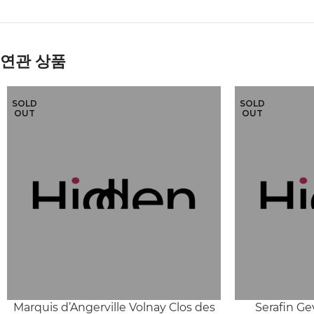
연관 상품
SOLD
SOLD
OUT
OUT
Marquis d’Angerville Volnay Clos des
Serafin G