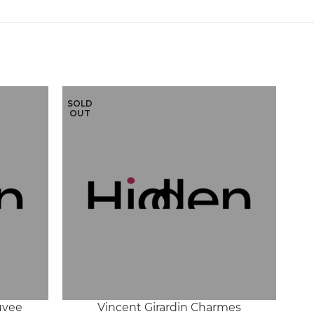
SOLD
SOL
OUT
OU
uvee
Vincent Girardin Charmes
Do