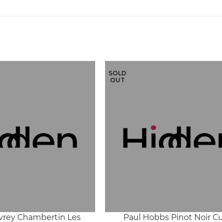
SOLD
OUT
evrey Chambertin Les
Paul Hobbs Pinot Noir C