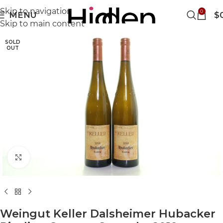
Skip to navigation
0
MENU
$
Skip to main content
SOLD
OUT
Click to enlarge
Weingut Keller Dalsheimer Hubacker