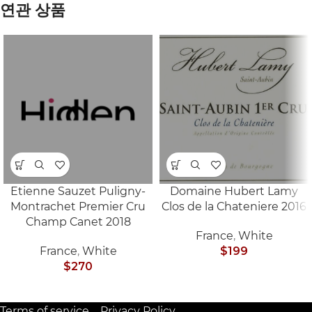
연관 상품
Etienne Sauzet Puligny-
Domaine Hubert Lamy
Montrachet Premier Cru
Clos de la Chateniere 2016
Champ Canet 2018
France
,
White
France
,
White
$
199
$
270
Terms of service
Privacy Policy