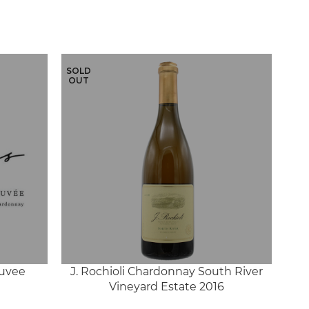
SOLD
SOL
OUT
OU
Cuvee
J. Rochioli Chardonnay South River
D
Vineyard Estate 2016