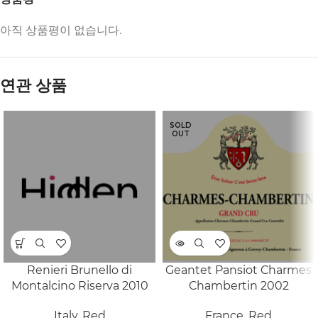
아직 상품평이 없습니다.
연관 상품
SOLD
OUT
Renieri Brunello di
Geantet Pansiot Charmes
Montalcino Riserva 2010
Chambertin 2002
Italy
,
Red
France
,
Red