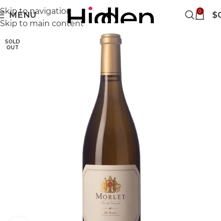
Skip to navigation
0
MENU
$
Skip to main content
SOLD
OUT