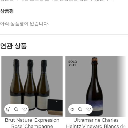
상품평
아직 상품평이 없습니다.
연관 상품
SOLD
OUT
Brut Nature ‘Expression
Ultramarine Charles
Rose’ Champagne
Heintz Vineyard Blancs de