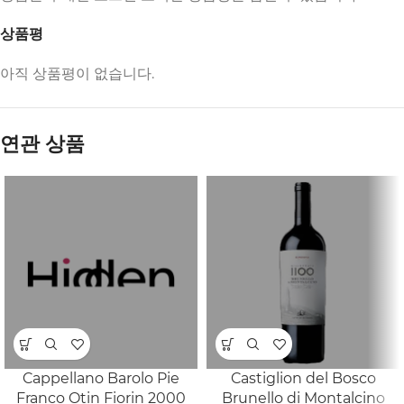
상품평
아직 상품평이 없습니다.
연관 상품
Cappellano Barolo Pie
Castiglion del Bosco
Franco Otin Fiorin 2000
Brunello di Montalcino