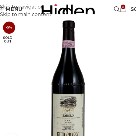
Skip to navigation
0
MENU
$
Skip to main content
-5%
SOLD
OUT