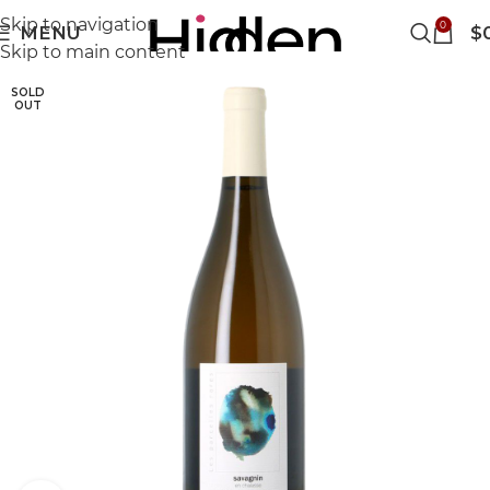
Skip to navigation
0
MENU
$
Skip to main content
SOLD
OUT