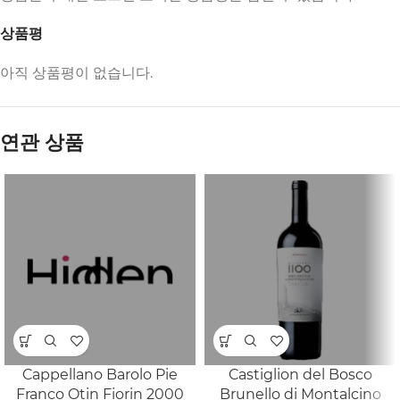
상품평
아직 상품평이 없습니다.
연관 상품
Cappellano Barolo Pie
Castiglion del Bosco
Franco Otin Fiorin 2000
Brunello di Montalcino