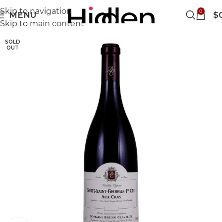
Skip to navigation
0
MENU
$
Skip to main content
SOLD
OUT