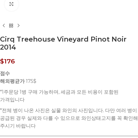
Click to enlarge
Cirq Treehouse Vineyard Pinot Noir
2014
$
176
점수
해외평균가
175$