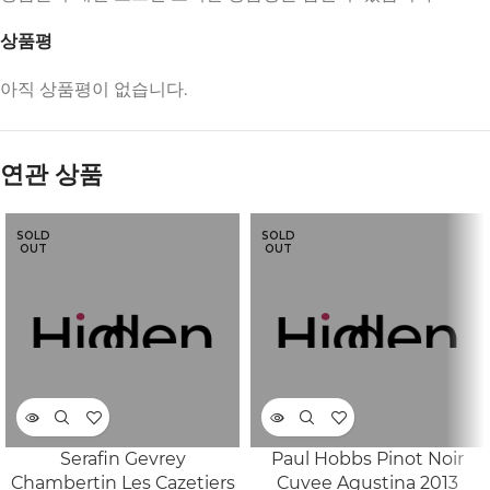
상품평
아직 상품평이 없습니다.
연관 상품
SOLD
SOLD
OUT
OUT
Serafin Gevrey
Paul Hobbs Pinot Noir
Chambertin Les Cazetiers
Cuvee Agustina 2013