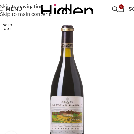
Skip to navigation
0
MENU
$
Skip to main content
SOLD
OUT