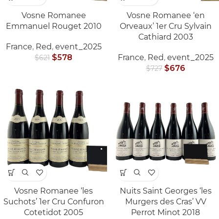
Vosne Romanee
Vosne Romanee ‘en
Emmanuel Rouget 2010
Orveaux’ 1er Cru Sylvain
Cathiard 2003
France
,
Red
,
event_2025
$
578
France
,
Red
,
event_2025
$
621
$
676
$
727
Vosne Romanee ‘les
Nuits Saint Georges ‘les
Suchots’ 1er Cru Confuron
Murgers des Cras’ VV
Cotetidot 2005
Perrot Minot 2018