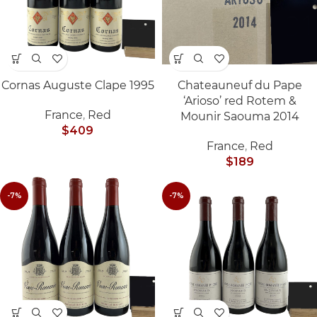
Cornas Auguste Clape 1995
Chateauneuf du Pape
‘Arioso’ red Rotem &
France
,
Red
Mounir Saouma 2014
$
409
France
,
Red
$
189
-7%
-7%