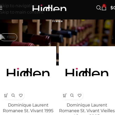
Skip to navigation
0
$
Skip to main content
France
141–160/528개 결과 표시
Filter
Dominique Laurent
Dominique Laurent
Romanee St. Vivant 1995
Romanee St. Vivant Vieilles