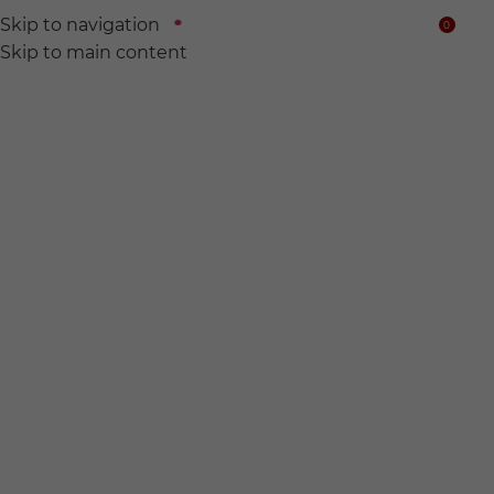
Skip to navigation
0
$
Skip to main content
We find
Hidden wine for
you.
전 세계의 숨어있는 와인들을 찾아서 여러분의 품에