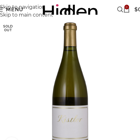
Skip to navigation
0
MENU
$
Skip to main content
SOLD
OUT