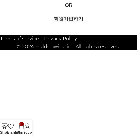
OR
회원가입하기
Terms of service
Privacy Policy
© 2024 Hiddenwine inc All rights reserved.
0
Shop
Wishlist
My account
Cart