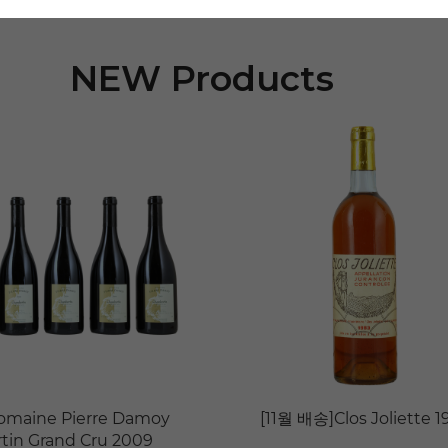
NEW Products
omaine Pierre Damoy
[11월 배송]Clos Joliette 1
in Grand Cru 2009