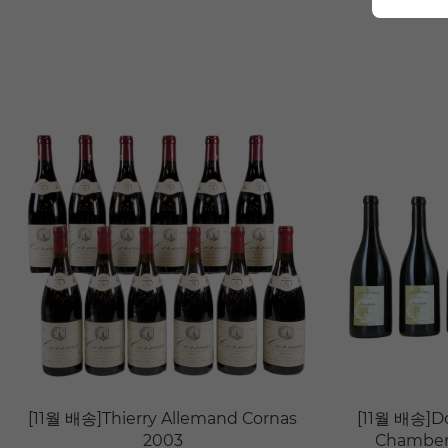
[11월 배송]Thierry Allemand Cornas
[11월 배송]D
2003
Chambert