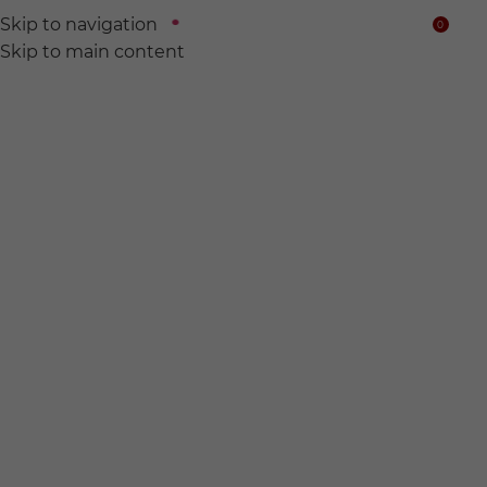
Skip to navigation
0
$
Skip to main content
We find
Hidden wine for
you.
전 세계의 숨어있는 와인들을 찾아서 여러분의 품에