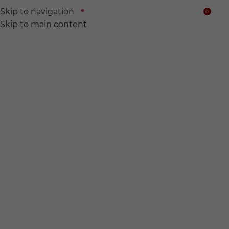
Skip to navigation
0
$
Skip to main content
We find
Hidden wine for
you.
전 세계의 숨어있는 와인들을 찾아서 여러분의 품에