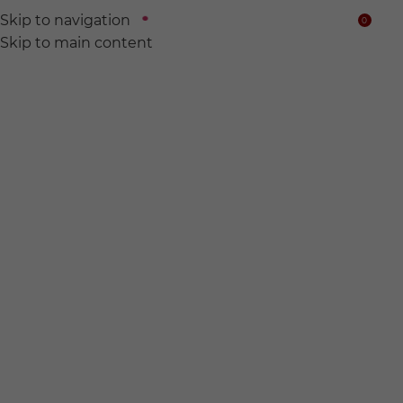
Skip to navigation
0
$
Skip to main content
We find
Hidden wine for
you.
전 세계의 숨어있는 와인들을 찾아서 여러분의 품에