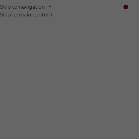
Skip to navigation
0
$
Skip to main content
We find
Hidden wine for
you.
전 세계의 숨어있는 와인들을 찾아서 여러분의 품에