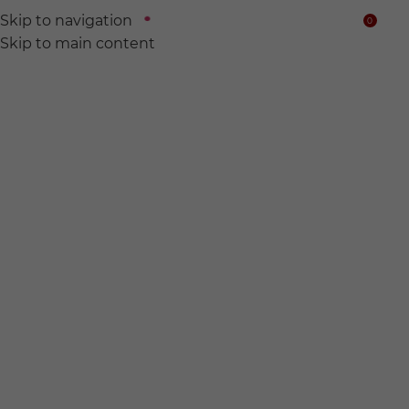
Skip to navigation
0
$
Skip to main content
We find
Hidden wine for
you.
전 세계의 숨어있는 와인들을 찾아서 여러분의 품에