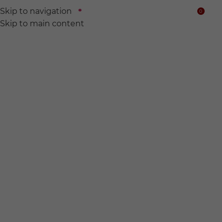
Skip to navigation
0
$
Skip to main content
We find
Hidden wine for
you.
전 세계의 숨어있는 와인들을 찾아서 여러분의 품에