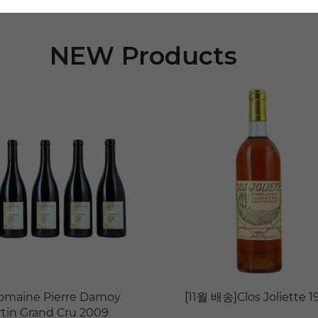
NEW Products
omaine Pierre Damoy
[11월 배송]Clos Joliette 1
in Grand Cru 2009