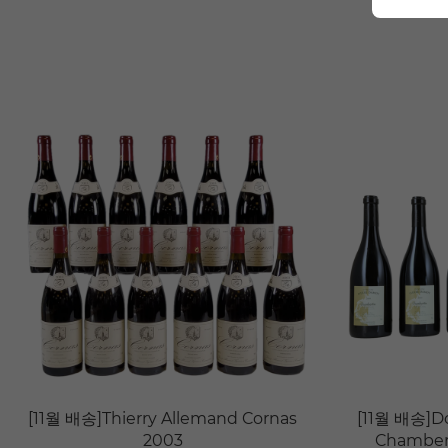
[11월 배송]Thierry Allemand Cornas
[11월 배송]D
2003
Chambert