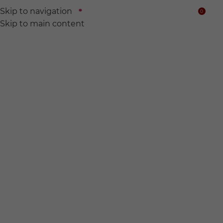
Skip to navigation
0
$
Skip to main content
We find
Hidden wine for
you.
전 세계의 숨어있는 와인들을 찾아서 여러분의 품에