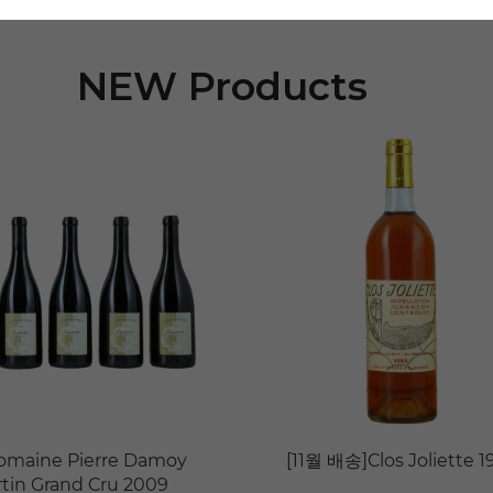
NEW Products
omaine Pierre Damoy
[11월 배송]Clos Joliette 1
in Grand Cru 2009