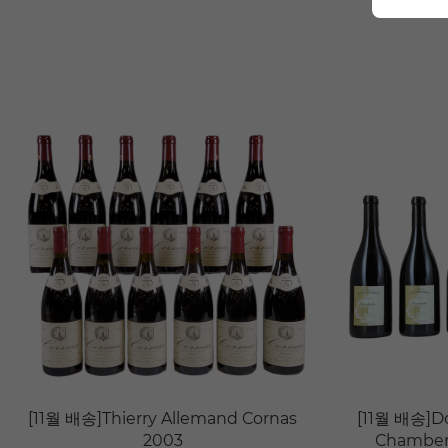
[11월 배송]Thierry Allemand Cornas
[11월 배송]D
2003
Chambert