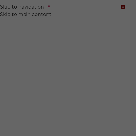
Skip to navigation
0
$
Skip to main content
We find
Hidden wine for
you.
전 세계의 숨어있는 와인들을 찾아서 여러분의 품에