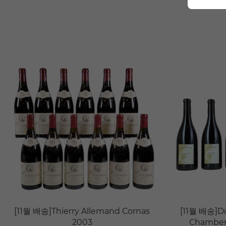
[11월 배송]Thierry Allemand Cornas
[11월 배송]D
2003
Chambert