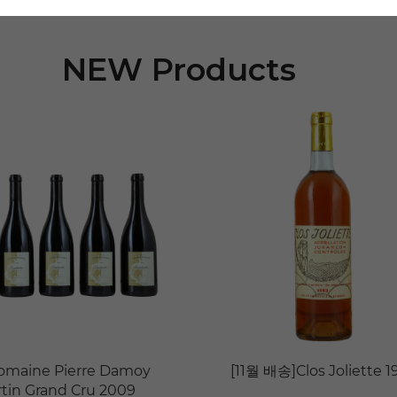
NEW Products
omaine Pierre Damoy
[11월 배송]Clos Joliette 1
in Grand Cru 2009