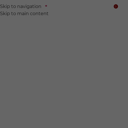
Skip to navigation
0
$
Skip to main content
We find
Hidden wine for
you.
전 세계의 숨어있는 와인들을 찾아서 여러분의 품에