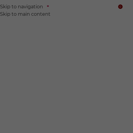
Skip to navigation
0
$
Skip to main content
We find
Hidden wine for
you.
전 세계의 숨어있는 와인들을 찾아서 여러분의 품에