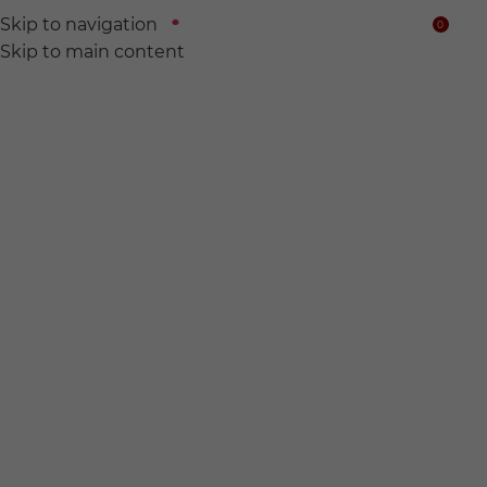
Skip to navigation
0
$
Skip to main content
We find
Hidden wine for
you.
전 세계의 숨어있는 와인들을 찾아서 여러분의 품에