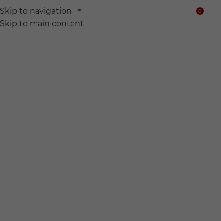
Skip to navigation
0
$
Skip to main content
We find
Hidden wine for
you.
전 세계의 숨어있는 와인들을 찾아서 여러분의 품에