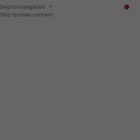
Skip to navigation
0
$
Skip to main content
We find
Hidden wine for
you.
전 세계의 숨어있는 와인들을 찾아서 여러분의 품에