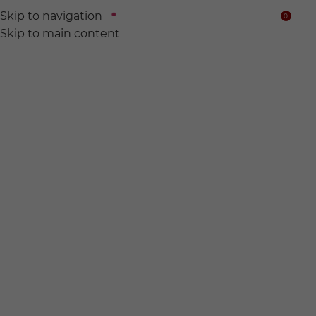
Skip to navigation
0
$
Skip to main content
We find
Hidden wine for
you.
전 세계의 숨어있는 와인들을 찾아서 여러분의 품에