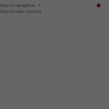
Skip to navigation
0
$
Skip to main content
We find
Hidden wine for
you.
전 세계의 숨어있는 와인들을 찾아서 여러분의 품에